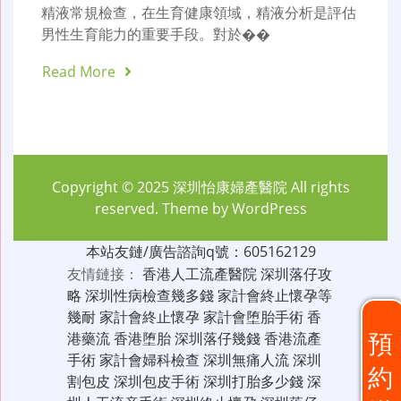
精液常規檢查，在生育健康領域，精液分析是評估
男性生育能力的重要手段。對於��
Read More
Copyright © 2025
深圳怡康婦產醫院
All rights
reserved. Theme by
WordPress
本站友鏈/廣告諮詢q號：605162129
友情鏈接：
香港人工流產醫院
深圳落仔攻
略
深圳性病檢查幾多錢
家計會終止懷孕等
幾耐
家計會終止懷孕
家計會堕胎手術
香
預
港藥流
香港堕胎
深圳落仔幾錢
香港流產
手術
家計會婦科檢查
深圳無痛人流
深圳
約
割包皮
深圳包皮手術
深圳打胎多少錢
深