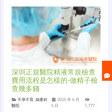
深圳正規醫院精液常規檢查
費用流程是怎樣的-做精子檢
查幾多錢
不孕不育
,
婦產科
2025 年 6 月
醫院
5 日
1,777