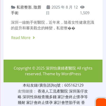
私密整形
,
陰唇
2025 年 8 月 12
手術
日
1,509
深圳一線鮑手術醫院，近年來，隨着女性健康意識
的提升和審美觀念的轉變，私密整��
Read More
Copyright © 2025
深圳怡康婦產醫院
All rights
reserved. Theme by
WordPress
本站友鏈/廣告諮詢q號：605162129
友情鏈接：
香港人工流產醫院
深圳落仔攻
略
深圳性病檢查幾多錢
家計會終止懷孕等
幾耐
家計會終止懷孕
家計會堕胎手術
香