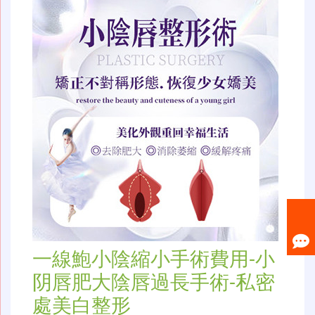
一線鮑小陰縮小手術費用-小
阴唇肥大陰唇過長手術-私密
處美白整形