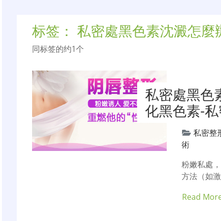
标签：
私密處黑色素沈澱怎麼
同标签的约1个
私密處黑色
化黑色素-
私密整
術
粉嫩私處
方法（如
Read Mor