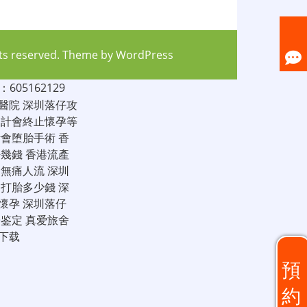
hts reserved. Theme by
WordPress
05162129
醫院
深圳落仔攻
家計會終止懷孕等
計會堕胎手術
香
仔幾錢
香港流產
圳無痛人流
深圳
圳打胎多少錢
深
懷孕
深圳落仔
子鉴定
真爱旅舍
下载
預
約