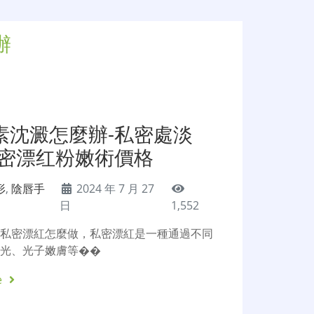
辦
素沈澱怎麼辦-私密處淡
私密漂红粉嫩術價格
形
,
陰唇手
2024 年 7 月 27
日
1,552
，私密漂紅怎麼做，私密漂紅是一種通過不同
激光、光子嫩膚等��
e