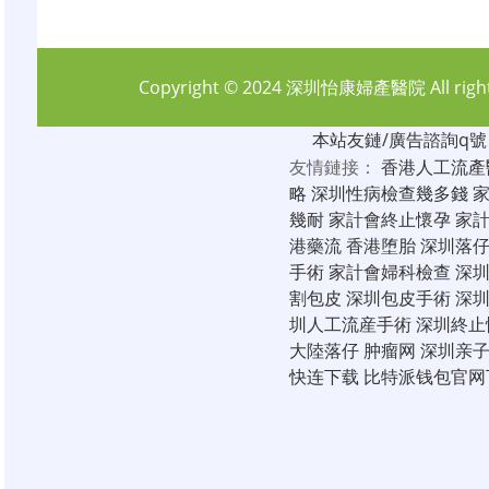
Copyright © 2024
深圳怡康婦產醫院
All rig
本站友鏈/廣告諮詢q號：6
友情鏈接：
香港人工流產
略
深圳性病檢查幾多錢
幾耐
家計會終止懷孕
家
港藥流
香港堕胎
深圳落
手術
家計會婦科檢查
深
割包皮
深圳包皮手術
深
圳人工流産手術
深圳終止
大陸落仔
肿瘤网
深圳亲
快连下载
比特派钱包官网