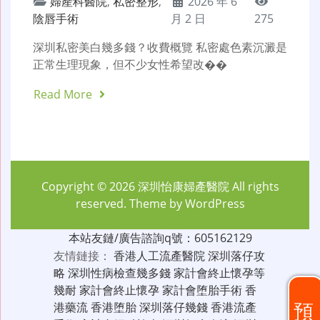
婦產科醫院
,
私密整形
,
2026 年 6
陰唇手術
月 2 日
275
深圳私密美白幾多錢？收費概覽 私密處色素沉澱是
正常生理現象，但不少女性希望改��
Read More
Copyright © 2026
深圳怡康婦產醫院
All rights
reserved. Theme by
WordPress
本站友鏈/廣告諮詢q號：605162129
友情鏈接：
香港人工流產醫院
深圳落仔攻
略
深圳性病檢查幾多錢
家計會終止懷孕等
幾耐
家計會終止懷孕
家計會堕胎手術
香
預
港藥流
香港堕胎
深圳落仔幾錢
香港流產