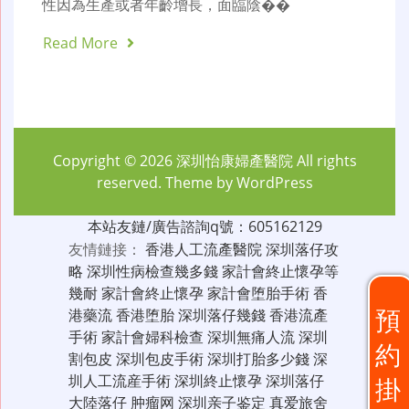
性因為生產或者年齡增長，面臨陰��
Read More
Copyright © 2026
深圳怡康婦產醫院
All rights
reserved. Theme by
WordPress
本站友鏈/廣告諮詢q號：605162129
友情鏈接：
香港人工流產醫院
深圳落仔攻
略
深圳性病檢查幾多錢
家計會終止懷孕等
幾耐
家計會終止懷孕
家計會堕胎手術
香
預
港藥流
香港堕胎
深圳落仔幾錢
香港流產
手術
家計會婦科檢查
深圳無痛人流
深圳
約
割包皮
深圳包皮手術
深圳打胎多少錢
深
圳人工流産手術
深圳終止懷孕
深圳落仔
掛
大陸落仔
肿瘤网
深圳亲子鉴定
真爱旅舍