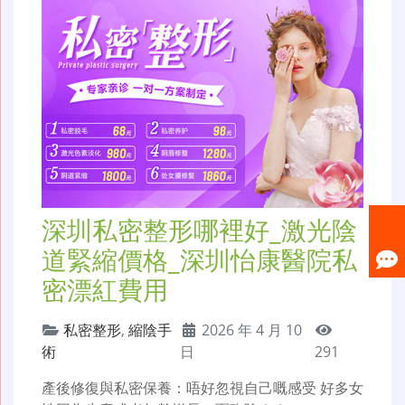
深圳私密整形哪裡好_激光陰
道緊縮價格_深圳怡康醫院私
密漂紅費用
私密整形
,
縮陰手
2026 年 4 月 10
術
日
291
產後修復與私密保養：唔好忽視自己嘅感受 好多女