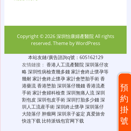
Copyright © 2026
深圳怡康婦產醫院
All rights
reserved. Theme by
WordPress
本站友鏈/廣告諮詢q號：605162129
友情鏈接：
香港人工流產醫院
深圳落仔攻
略
深圳性病檢查幾多錢
家計會終止懷孕等
幾耐
家計會終止懷孕
家計會堕胎手術
香
預
港藥流
香港堕胎
深圳落仔幾錢
香港流產
手術
家計會婦科檢查
深圳無痛人流
深圳
約
割包皮
深圳包皮手術
深圳打胎多少錢
深
圳人工流産手術
深圳終止懷孕
深圳落仔
掛
大陸落仔
肿瘤网
深圳亲子鉴定
真爱旅舍
號
快连下载
比特派钱包官网下载