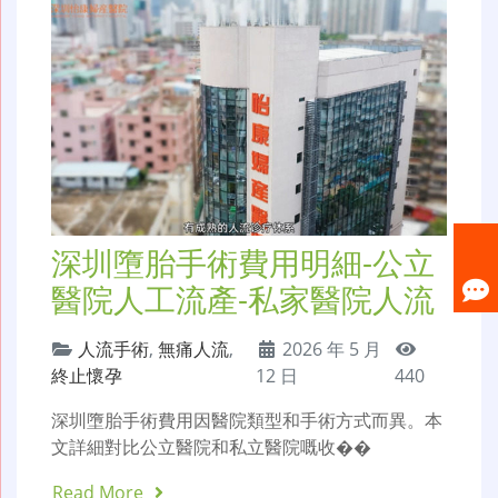
深圳墮胎手術費用明細-公立
醫院人工流產-私家醫院人流
人流手術
,
無痛人流
,
2026 年 5 月
終止懷孕
12 日
440
深圳墮胎手術費用因醫院類型和手術方式而異。本
文詳細對比公立醫院和私立醫院嘅收��
Read More