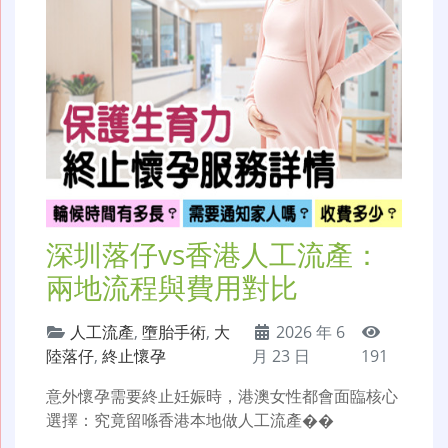
深圳落仔vs香港人工流產：
兩地流程與費用對比
人工流產
,
墮胎手術
,
大
2026 年 6
陸落仔
,
終止懷孕
月 23 日
191
意外懷孕需要終止妊娠時，港澳女性都會面臨核心
選擇：究竟留喺香港本地做人工流產��