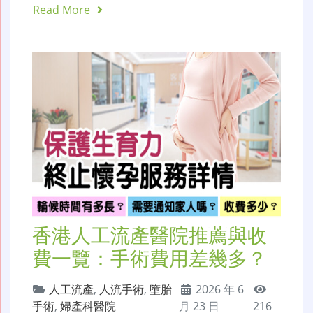
Read More
香港人工流產醫院推薦與收
費一覽：手術費用差幾多？
人工流產
,
人流手術
,
墮胎
2026 年 6
手術
,
婦產科醫院
月 23 日
216