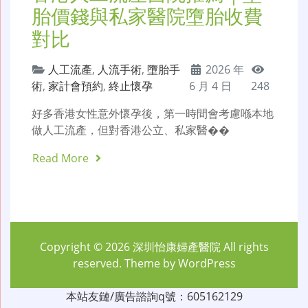
胎價錢與私家醫院墮胎收費
對比
人工流產
,
人流手術
,
墮胎手
2026 年
術
,
家計會預約
,
終止懷孕
6 月 4 日
248
好多香港女性意外懷孕後，第一時間會考慮喺本地
做人工流產，但對香港公立、私家醫��
Read More
Copyright © 2026
深圳怡康婦產醫院
All rights
reserved. Theme by
WordPress
本站友鏈/廣告諮詢q號：605162129