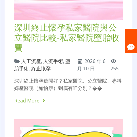
深圳終止懷孕私家醫院與公
立醫院比較-私家醫院墮胎收
費
人工流產
,
人流手術
,
墮
2026 年 6
胎手術
,
終止懷孕
月 10 日
255
深圳終止懷孕邊間好？私家醫院、公立醫院、專科
婦產醫院（如怡康）到底有咩分別？��
Read More