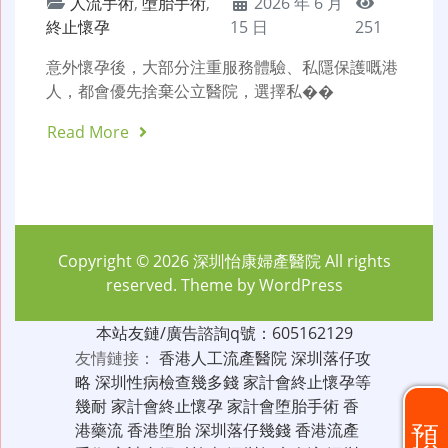
人流手術
,
墮胎手術
,
2026 年 6 月
終止懷孕
15 日
251
意外懷孕後，大部分注重服務體驗、私隱保護嘅港
人，都會優先捨棄公立醫院，選擇私��
Read More
Copyright © 2026
深圳怡康婦產醫院
All rights
reserved. Theme by
WordPress
本站友鏈/廣告諮詢q號：605162129
友情鏈接：
香港人工流產醫院
深圳落仔攻
略
深圳性病檢查幾多錢
家計會終止懷孕等
幾耐
家計會終止懷孕
家計會堕胎手術
香
預
港藥流
香港堕胎
深圳落仔幾錢
香港流產