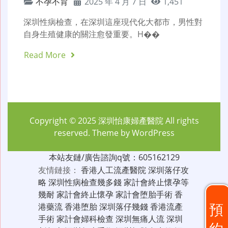
不孕不育
2025 年 4 月 7 日
1,451
深圳性病檢查，在深圳這座現代化大都市，男性對
自身生殖健康的關注愈發重要。H��
Read More
Copyright © 2025
深圳怡康婦產醫院
All rights
reserved. Theme by
WordPress
本站友鏈/廣告諮詢q號：605162129
友情鏈接：
香港人工流產醫院
深圳落仔攻
略
深圳性病檢查幾多錢
家計會終止懷孕等
幾耐
家計會終止懷孕
家計會堕胎手術
香
預
港藥流
香港堕胎
深圳落仔幾錢
香港流產
手術
家計會婦科檢查
深圳無痛人流
深圳