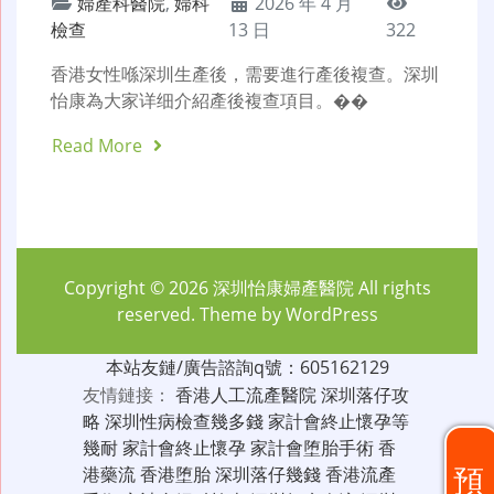
婦產科醫院
,
婦科
2026 年 4 月
檢查
13 日
322
香港女性喺深圳生產後，需要進行產後複查。深圳
怡康為大家详细介紹產後複查項目。��
Read More
Copyright © 2026
深圳怡康婦產醫院
All rights
reserved. Theme by
WordPress
本站友鏈/廣告諮詢q號：605162129
友情鏈接：
香港人工流產醫院
深圳落仔攻
略
深圳性病檢查幾多錢
家計會終止懷孕等
幾耐
家計會終止懷孕
家計會堕胎手術
香
預
港藥流
香港堕胎
深圳落仔幾錢
香港流產