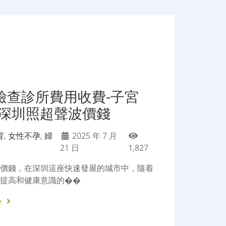
檢查診所費用收費-子宮
-深圳照超聲波價錢
育
,
女性不孕
,
婦
2025 年 7 月
21 日
1,827
波價錢，在深圳這座快速發展的城市中，隨着
的提高和健康意識的��
e