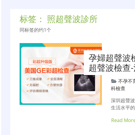
标签：
照超聲波診所
同标签的约1个
孕婦超聲波
超聲波檢查
不孕不
科檢查
深圳超聲
生活水平
Read Mor