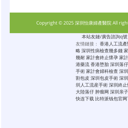
Copyright © 2025
深圳怡康婦產醫院
All rig
本站友鏈/廣告諮詢q號：6
友情鏈接：
香港人工流產
略
深圳性病檢查幾多錢
幾耐
家計會終止懷孕
家
港藥流
香港堕胎
深圳落
手術
家計會婦科檢查
深
割包皮
深圳包皮手術
深
圳人工流産手術
深圳終止
大陸落仔
肿瘤网
深圳亲
快连下载
比特派钱包官网