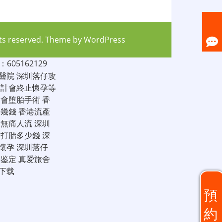
hts reserved. Theme by
WordPress
05162129
醫院
深圳落仔攻
家計會終止懷孕等
計會堕胎手術
香
仔幾錢
香港流產
圳無痛人流
深圳
圳打胎多少錢
深
懷孕
深圳落仔
子鉴定
真爱旅舍
下载
預
約