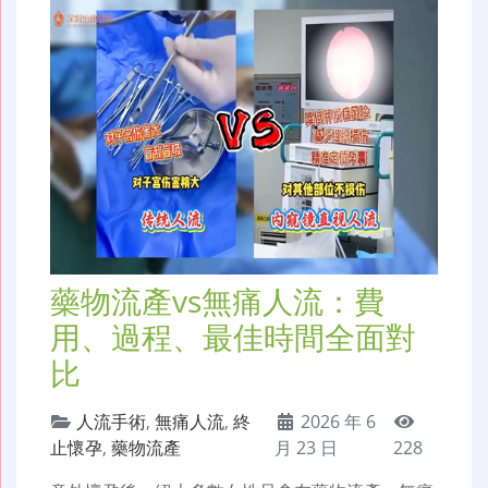
藥物流產vs無痛人流：費
用、過程、最佳時間全面對
比
人流手術
,
無痛人流
,
終
2026 年 6
止懷孕
,
藥物流產
月 23 日
228