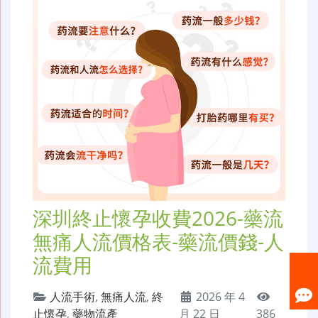
深圳終止懷孕收費2026-藥流
無痛人流價格表-藥流價錢-人
流費用
人流手術
,
無痛人流
,
終
2026 年 4
止懷孕
,
藥物流產
月 22 日
386