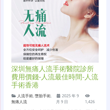
深圳無痛人流手術醫院診所
費用價錢-人流最佳時間-人流
手術香港
人流手術
,
墮胎手術
,
2025 年 9
無痛人流
月 9 日
1,426