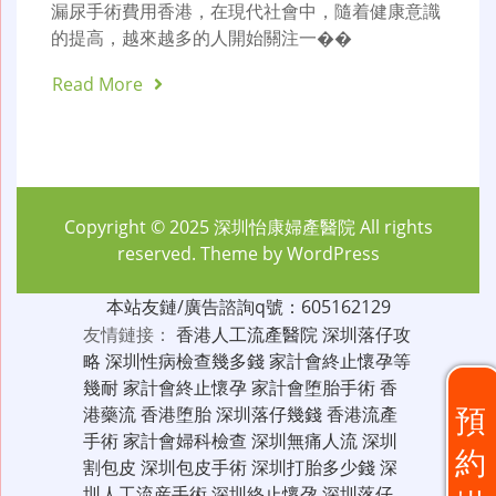
漏尿手術費用香港，在現代社會中，隨着健康意識
的提高，越來越多的人開始關注一��
Read More
Copyright © 2025
深圳怡康婦產醫院
All rights
reserved. Theme by
WordPress
本站友鏈/廣告諮詢q號：605162129
友情鏈接：
香港人工流產醫院
深圳落仔攻
略
深圳性病檢查幾多錢
家計會終止懷孕等
幾耐
家計會終止懷孕
家計會堕胎手術
香
預
港藥流
香港堕胎
深圳落仔幾錢
香港流產
手術
家計會婦科檢查
深圳無痛人流
深圳
約
割包皮
深圳包皮手術
深圳打胎多少錢
深
圳人工流産手術
深圳終止懷孕
深圳落仔