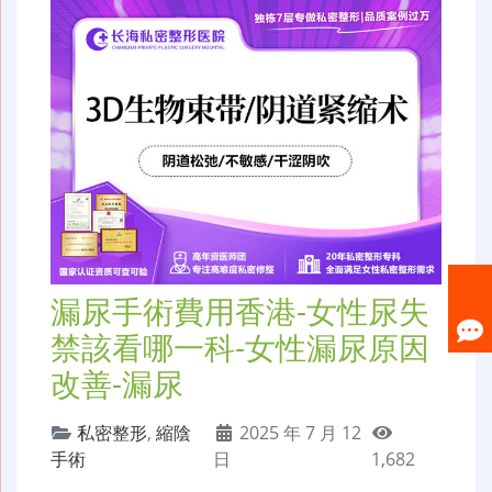
漏尿手術費用香港-女性尿失
禁該看哪一科-女性漏尿原因
改善-漏尿
私密整形
,
縮陰
2025 年 7 月 12
手術
日
1,682