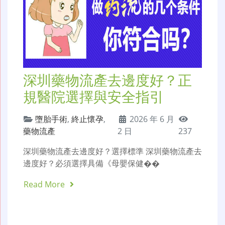
深圳藥物流產去邊度好？正
規醫院選擇與安全指引
墮胎手術
,
終止懷孕
,
2026 年 6 月
藥物流產
2 日
237
深圳藥物流產去邊度好？選擇標準 深圳藥物流產去
邊度好？必須選擇具備《母嬰保健��
Read More