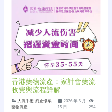
香港藥物流產：家計會藥流
收費與流程詳解
人流手術
,
終止懷孕
,
2026 年 6 月
藥物流產
15 日
254