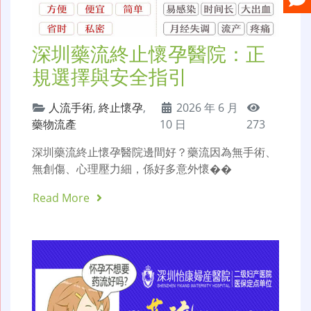
深圳藥流終止懷孕醫院：正
規選擇與安全指引
人流手術
,
終止懷孕
,
2026 年 6 月
藥物流產
10 日
273
深圳藥流終止懷孕醫院邊間好？藥流因為無手術、
無創傷、心理壓力細，係好多意外懷��
Read More