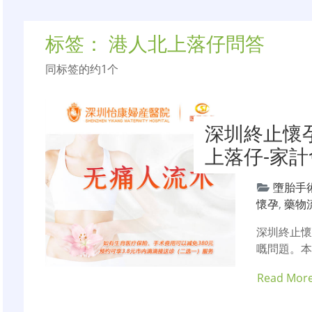
标签：
港人北上落仔問答
同标签的约1个
深圳終止懷孕
上落仔-家
墮胎手
懷孕
,
藥物
深圳終止
嘅問題。
Read Mor