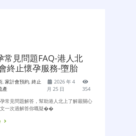
常見問題FAQ-港人北
計會終止懷孕服務-墮胎
術
,
家計會預約
,
終止
2026 年 4
流產
月 25 日
354
懷孕常見問題解答，幫助港人北上了解最關心
本文一次過解答你嘅疑��
e