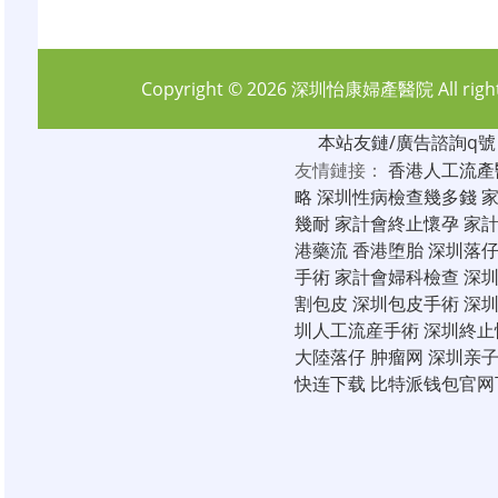
Copyright © 2026
深圳怡康婦產醫院
All rig
本站友鏈/廣告諮詢q號：6
友情鏈接：
香港人工流產
略
深圳性病檢查幾多錢
幾耐
家計會終止懷孕
家
港藥流
香港堕胎
深圳落
手術
家計會婦科檢查
深
割包皮
深圳包皮手術
深
圳人工流産手術
深圳終止
大陸落仔
肿瘤网
深圳亲
快连下载
比特派钱包官网