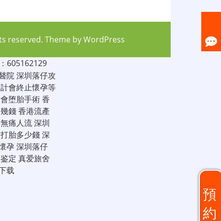
hts reserved. Theme by
WordPress
05162129
醫院
深圳落仔攻
家計會終止懷孕等
計會堕胎手術
香
仔幾錢
香港流產
圳無痛人流
深圳
圳打胎多少錢
深
懷孕
深圳落仔
子鉴定
真爱旅舍
下载
預
約