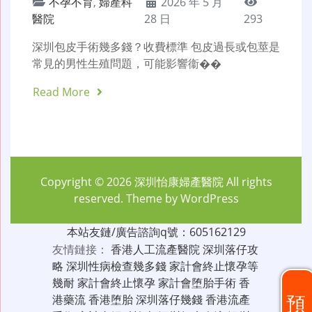
不孕不育
,
婦產科
2026 年 5 月
醫院
28 日
293
深圳包皮手術幾多錢？收費標準 包皮過長或包莖是
常見的男性生殖問題，可能影響衞��
Read More
Copyright © 2026
深圳怡康婦產醫院
All rights
reserved. Theme by
WordPress
本站友鏈/廣告諮詢q號：605162129
友情鏈接：
香港人工流產醫院
深圳落仔攻
略
深圳性病檢查幾多錢
家計會終止懷孕等
幾耐
家計會終止懷孕
家計會堕胎手術
香
預
港藥流
香港堕胎
深圳落仔幾錢
香港流產