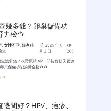
檢查幾多錢？卵巢儲備功
育力檢查
育
,
女性不孕
,
婦產科
2026 年 6
檢查
月 2 日
269
檢查幾多錢？收費概覽 AMH即抗穆勒氏管激
估卵巢儲備功能的黃金指��
e
查邊間好？HPV、疱疹、