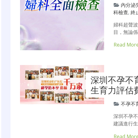
內分泌
科檢查
,
終
婦科超聲
目，無論
Read Mor
深圳不孕不
生育力評估
不孕不
深圳不孕不
建議進行
Read Mor