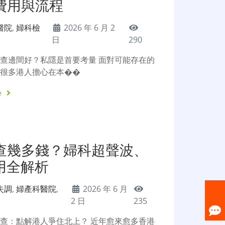
費用與流程
醫院
,
婦科檢
2026 年 6 月 2
日
290
查邊間好？私隱是首要考量 面對可能存在的
，很多港人擔心在本��
e
查幾多錢？婦科超聲波、
用全解析
失調
,
婦產科醫院
,
2026 年 6 月
2 日
235
查：點解港人爭住北上？ 近年愈來愈多香港