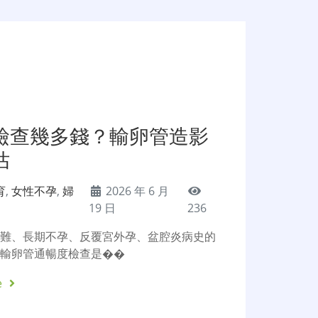
檢查幾多錢？輸卵管造影
估
育
,
女性不孕
,
婦
2026 年 6 月
19 日
236
困難、長期不孕、反覆宮外孕、盆腔炎病史的
，輸卵管通暢度檢查是��
e