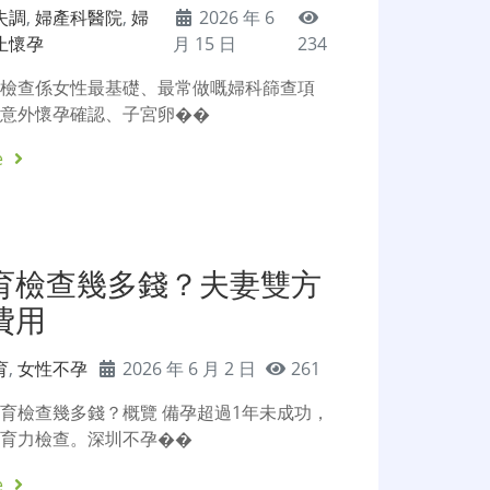
失調
,
婦產科醫院
,
婦
2026 年 6
止懷孕
月 15 日
234
波檢查係女性最基礎、最常做嘅婦科篩查項
係意外懷孕確認、子宮卵��
e
育檢查幾多錢？夫妻雙方
費用
育
,
女性不孕
2026 年 6 月 2 日
261
育檢查幾多錢？概覽 備孕超過1年未成功，
生育力檢查。深圳不孕��
e