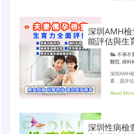
深圳AMH
能評估與生
不孕不
醫院
,
婦科
深圳AMH
素，是評
Read Mor
深圳性病檢