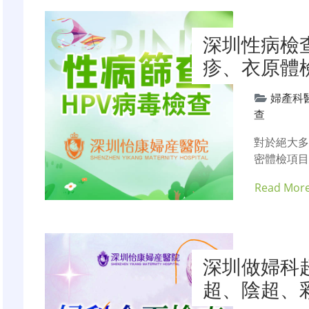
深圳性病檢
疹、衣原體
婦產科
查
對於絕大
密體檢項
Read Mor
深圳做婦科
超、陰超、