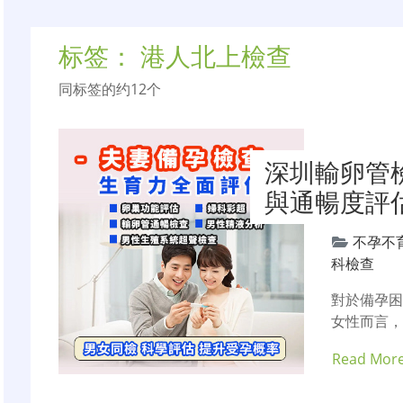
标签：
港人北上檢查
同标签的约12个
深圳輸卵管
與通暢度評
不孕不
科檢查
對於備孕
女性而言
Read Mor