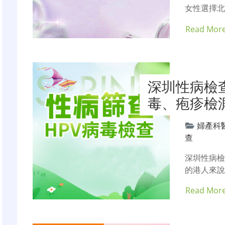
女性選擇
Read Mor
深圳性病檢
毒、疱疹檢
婦產科
查
深圳性病
的港人來
Read Mor