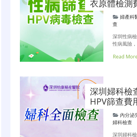
衣原體檢測
婦產科
查
深圳性病檢
性病風險
Read Mor
深圳婦科檢
HPV篩查費
內分泌
婦科檢查
深圳婦科檢