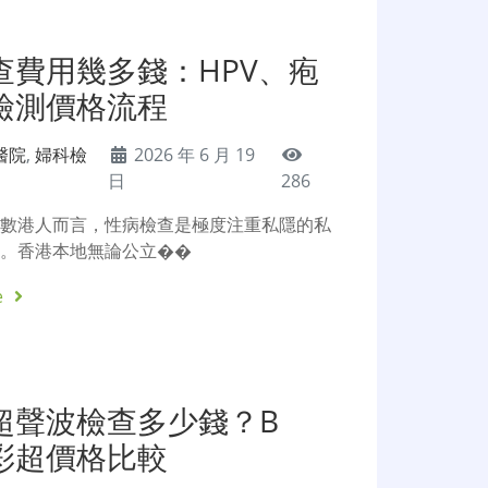
查費用幾多錢：HPV、疱
檢測價格流程
醫院
,
婦科檢
2026 年 6 月 19
日
286
多數港人而言，性病檢查是極度注重私隱的私
目。香港本地無論公立��
e
超聲波檢查多少錢？B
彩超價格比較