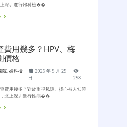
北上深圳進行婦科檢��
e
查費用幾多？HPV、梅
測價格
醫院
,
婦科檢
2026 年 5 月 25
日
258
檢查費用幾多？對於重視私隱、擔心被人知曉
說，北上深圳進行性病��
e