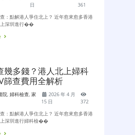
日
361
查：點解港人爭住北上？ 近年愈來愈多香港
北上深圳進行��
e
查幾多錢？港人北上婦科
PV篩查費用全解析
醫院
,
婦科檢查
,
家
2026 年 4 月
15 日
372
查：點解港人爭住北上？ 近年愈來愈多香港
北上深圳進行婦科檢��
e