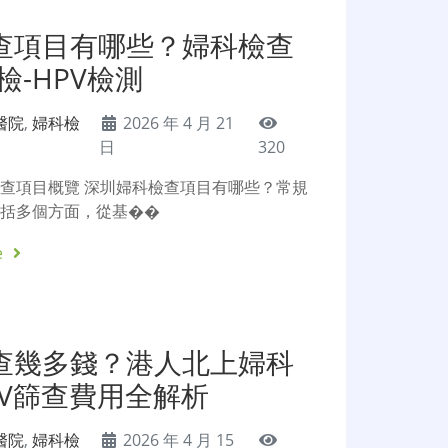
查項目有哪些？婦科檢查
檢-HPV檢測
醫院
,
婦科檢
2026 年 4 月 21
日
320
查項目概覽 深圳婦科檢查項目有哪些？常規
包括多個方面，從基��
e
查幾多錢？港人北上婦科
PV篩查費用全解析
醫院
,
婦科檢
2026 年 4 月 15