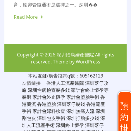
育，輸卵管復通術是選擇之一。深圳��
Read More
Copyright © 2026
深圳怡康婦產醫院
All rights
reserved. Theme by
WordPress
本站友鏈/廣告諮詢q號：605162129
友情鏈接：
香港人工流產醫院
深圳落仔攻
略
深圳性病檢查幾多錢
家計會終止懷孕等
幾耐
家計會終止懷孕
家計會堕胎手術
香
預
港藥流
香港堕胎
深圳落仔幾錢
香港流產
手術
家計會婦科檢查
深圳無痛人流
深圳
約
割包皮
深圳包皮手術
深圳打胎多少錢
深
圳人工流産手術
深圳終止懷孕
深圳落仔
掛