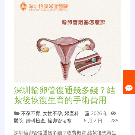
深圳輸卵管復通幾多錢？結
紮後恢復生育的手術費用
不孕不育
,
女性不孕
,
婦產科
2026 年
醫院
,
婦科檢查
,
輸卵管堵塞
6 月 2 日
285
深圳輸卵管復通幾多錢？收費概覽 結紮後想再生