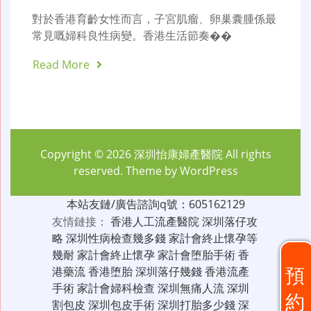
對於香港育齡女性而言，子宮肌瘤、卵巢囊腫係最
常見嘅婦科良性病變。香港生活節奏��
Read More
Copyright © 2026
深圳怡康婦產醫院
All rights
reserved. Theme by
WordPress
本站友鏈/廣告諮詢q號：605162129
友情鏈接：
香港人工流產醫院
深圳落仔攻
略
深圳性病檢查幾多錢
家計會終止懷孕等
幾耐
家計會終止懷孕
家計會堕胎手術
香
預
港藥流
香港堕胎
深圳落仔幾錢
香港流產
手術
家計會婦科檢查
深圳無痛人流
深圳
約
割包皮
深圳包皮手術
深圳打胎多少錢
深