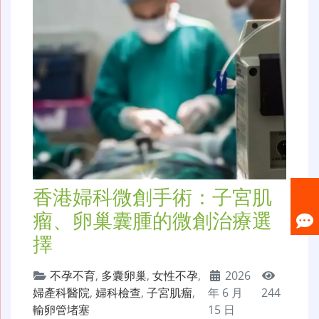
香港婦科微創手術：子宮肌
瘤、卵巢囊腫的微創治療選
擇
不孕不育
,
多囊卵巢
,
女性不孕
,
2026
婦產科醫院
,
婦科檢查
,
子宮肌瘤
,
年 6 月
244
輸卵管堵塞
15 日