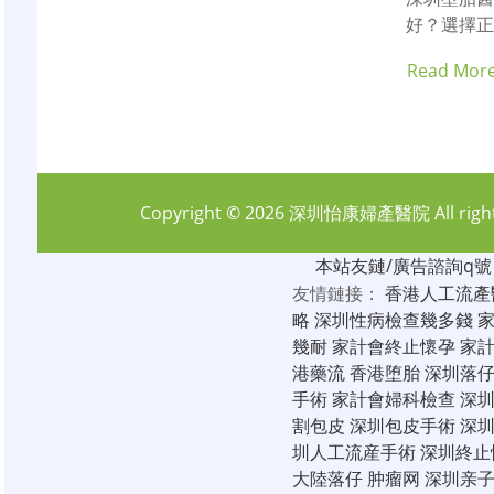
好？選擇
Read Mor
Copyright © 2026
深圳怡康婦產醫院
All rig
本站友鏈/廣告諮詢q號：6
友情鏈接：
香港人工流產
略
深圳性病檢查幾多錢
幾耐
家計會終止懷孕
家
港藥流
香港堕胎
深圳落
手術
家計會婦科檢查
深
割包皮
深圳包皮手術
深
圳人工流産手術
深圳終止
大陸落仔
肿瘤网
深圳亲