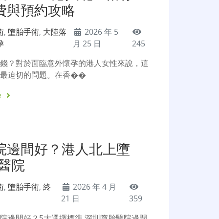
費與預約攻略
術
,
墮胎手術
,
大陸落
2026 年 5
孕
月 25 日
245
幾錢？對於面臨意外懷孕的港人女性來說，這
也最迫切的問題。在香��
e
院邊間好？港人北上墮
流醫院
術
,
墮胎手術
,
終
2026 年 4 月
21 日
359
院邊間好？5大選擇標準 深圳墮胎醫院邊間