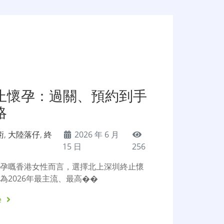
止懷孕：過關、預約到手
略
術
,
大陸落仔
,
終
2026 年 6 月
15 日
256
懷孕嘅香港女性而言，選擇北上深圳終止懷
為2026年最主流、最高��
e