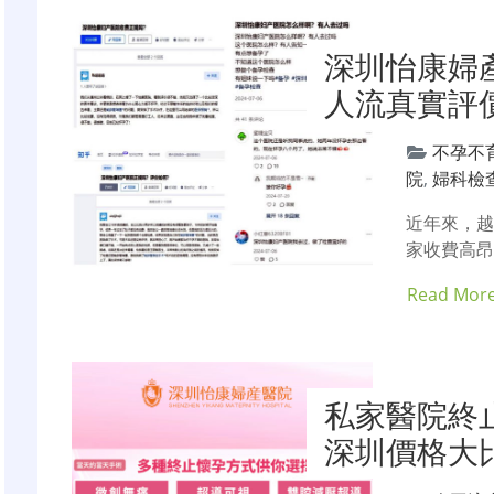
深圳怡康婦
人流真實評
不孕不
院
,
婦科檢
近年來，
家收費高
Read Mor
私家醫院終
深圳價格大