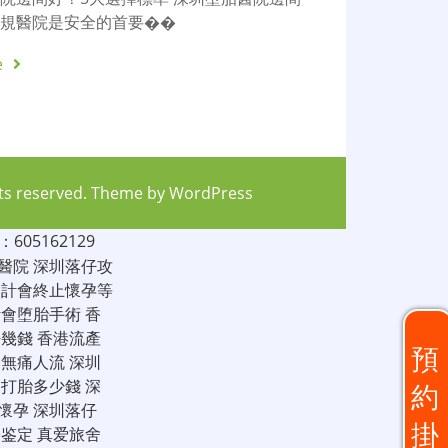
正規醫院是安全的首要��
e
hts reserved. Theme by
WordPress
05162129
醫院
深圳落仔攻
家計會終止懷孕等
計會堕胎手術
香
仔幾錢
香港流產
預
圳無痛人流
深圳
圳打胎多少錢
深
約
懷孕
深圳落仔
掛
子鉴定
真爱旅舍