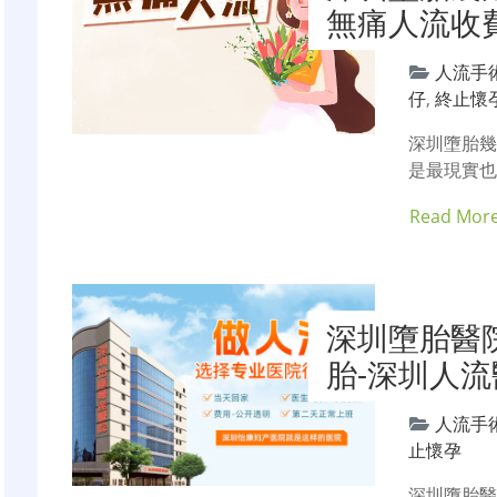
無痛人流收
人流手
仔
,
終止懷
深圳墮胎
是最現實
Read Mor
深圳墮胎醫
胎-深圳人
人流手
止懷孕
深圳墮胎醫