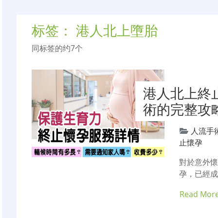
标签：
港人北上墮胎
同标签的约7个
港人北上終
術的完整攻
人流手
止懷孕
對於意外
孕，已經成
Read Mor