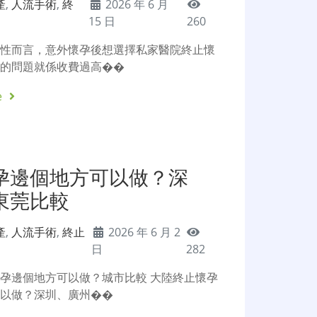
產
,
人流手術
,
終
2026 年 6 月
15 日
260
女性而言，意外懷孕後想選擇私家醫院終止懷
痛的問題就係收費過高��
e
孕邊個地方可以做？深
東莞比較
產
,
人流手術
,
終止
2026 年 6 月 2
日
282
孕邊個地方可以做？城市比較 大陸終止懷孕
可以做？深圳、廣州��