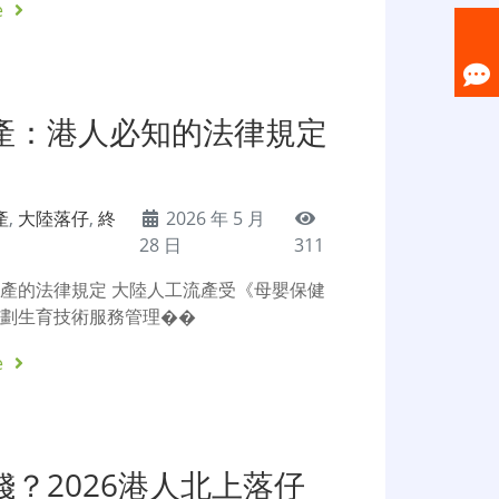
e
產：港人必知的法律規定
產
,
大陸落仔
,
終
2026 年 5 月
28 日
311
產的法律規定 大陸人工流產受《母嬰保健
計劃生育技術服務管理��
e
？2026港人北上落仔