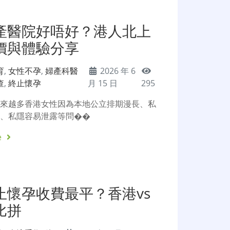
產醫院好唔好？港人北上
價與體驗分享
育
,
女性不孕
,
婦產科醫
2026 年 6
查
,
終止懷孕
月 15 日
295
越來越多香港女性因為本地公立排期漫長、私
昂、私隱容易泄露等問��
e
止懷孕收費最平？香港vs
比拼