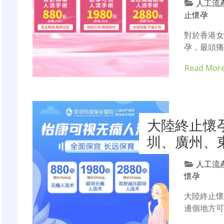
人工流
止懷孕
對於香港
孕，最頭
Read Mor
大陸終止懷
圳、廣州、
人工流
懷孕
大陸終止懷
邊個地方