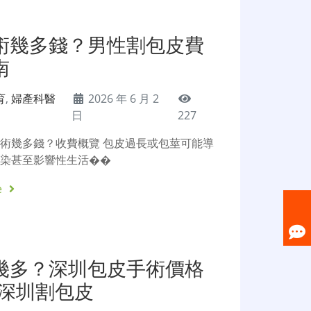
術幾多錢？男性割包皮費
南
育
,
婦產科醫
2026 年 6 月 2
日
227
術幾多錢？收費概覽 包皮過長或包莖可能導
感染甚至影響性生活��
e
幾多？深圳包皮手術價格
-深圳割包皮