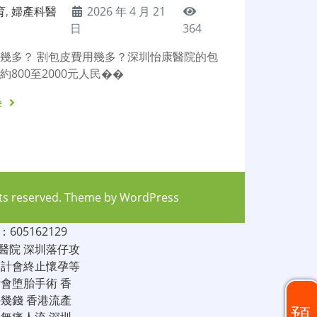
育
,
婦產科醫
2026 年 4 月 21
日
364
幾多？ 割包皮費用幾多？深圳怡康醫院的包
約800至2000元人民��
e
hts reserved. Theme by
WordPress
05162129
醫院
深圳落仔攻
家計會終止懷孕等
計會堕胎手術
香
仔幾錢
香港流產
預
圳無痛人流
深圳