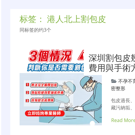
标签：
港人北上割包皮
同标签的约3个
深圳割包皮
費用與手術
不孕不
密整形
包皮過長
藏污納垢
Read Mor