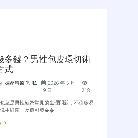
幾多錢？男性包皮環切術
方式
育
,
婦產科醫院
,
私
2026 年 6 月
19 日
218
、包莖是男性極為常見的生理問題，不僅容易
、滋生細菌，反覆引發��
e