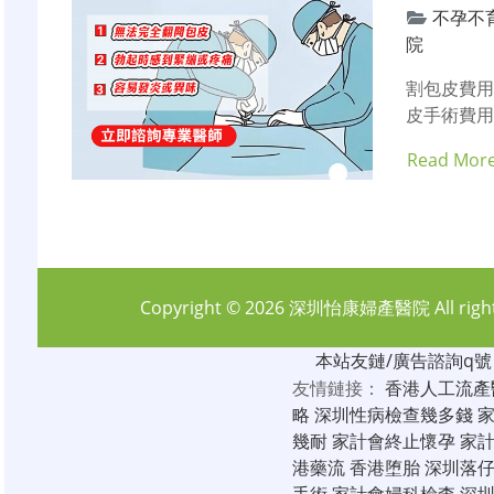
不孕不
院
割包皮費用
皮手術費用
Read Mor
Copyright © 2026
深圳怡康婦產醫院
All rig
本站友鏈/廣告諮詢q號：6
友情鏈接：
香港人工流產
略
深圳性病檢查幾多錢
幾耐
家計會終止懷孕
家
港藥流
香港堕胎
深圳落
手術
家計會婦科檢查
深