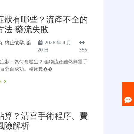
症狀有哪些？流產不全的
方法-藥流失敗
術
,
終止懷孕
,
藥
2026 年 4 月
20 日
356
症狀：為何會發生？ 藥物流產雖然無需手
非百分百成功。臨床數��
e
點算？清宮手術程序、費
風險解析