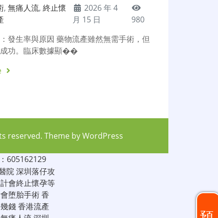
術
,
無痛人流
,
終止懷
2026 年 4
產
月 15 日
980
：發生率與原因 藥物流產雖然無需手術，但
百成功。臨床數據顯��
e
hts reserved. Theme by
WordPress
05162129
醫院
深圳落仔攻
家計會終止懷孕等
計會堕胎手術
香
仔幾錢
香港流產
預
圳無痛人流
深圳