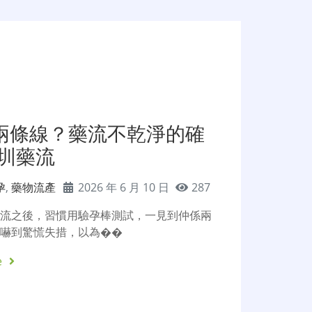
兩條線？藥流不乾淨的確
深圳藥流
孕
,
藥物流產
2026 年 6 月 10 日
287
藥流之後，習慣用驗孕棒測試，一見到仲係兩
時嚇到驚慌失措，以為��
e