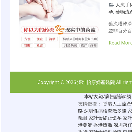
人流手
孕
,
藥物流
藥流唔乾淨
並非百分
Read Mor
Copyright © 2026
深圳怡康婦產醫院
All rig
本站友鏈/廣告諮詢q號：6
友情鏈接：
香港人工流產
略
深圳性病檢查幾多錢
幾耐
家計會終止懷孕
家
港藥流
香港堕胎
深圳落
手術
家計會婦科檢查
深