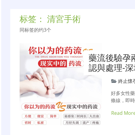
标签：
清宮手術
同标签的约3个
藥流後驗孕
認與處理-
終止懷
好多女性
條線，即
Read Mor