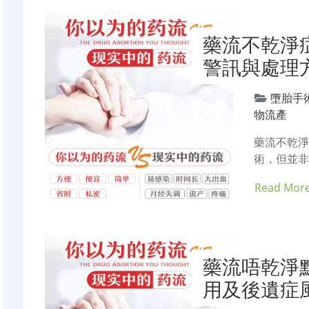
藥流不乾淨
警訊與處理
墮胎手
物流產
藥流不乾淨
術，但並
Read Mor
藥流唔乾淨
用及後遺症