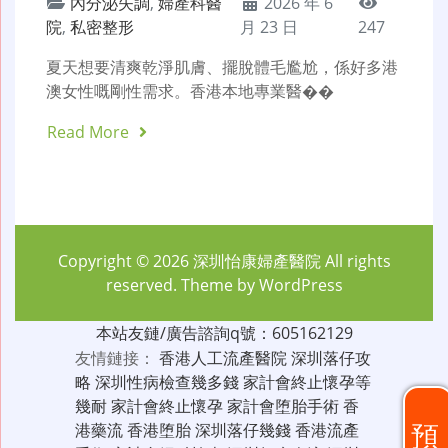
內分泌失調
,
婦產科醫
2026 年 6
院
,
私密整形
月 23 日
247
夏天想要清爽乾淨肌膚、擺脫體毛尷尬，係好多港
澳女性嘅剛性需求。香港本地專業醫��
Read More
Copyright © 2026
深圳怡康婦產醫院
All rights
reserved. Theme by
WordPress
本站友鏈/廣告諮詢q號：605162129
友情鏈接：
香港人工流產醫院
深圳落仔攻
略
深圳性病檢查幾多錢
家計會終止懷孕等
幾耐
家計會終止懷孕
家計會堕胎手術
香
預
港藥流
香港堕胎
深圳落仔幾錢
香港流產