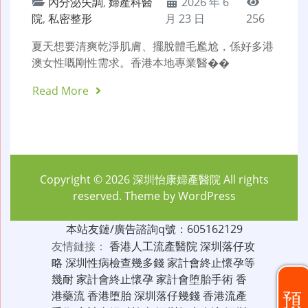
內分泌失調
,
婦產科醫
2026 年 6
院
,
私密整形
月 23 日
256
夏天想要清爽乾淨肌膚、擺脫體毛尷尬，係好多港
澳女性嘅剛性需求。香港本地專業醫��
Read More
Copyright © 2026
深圳怡康婦產醫院
All rights
reserved. Theme by
WordPress
本站友鏈/廣告諮詢q號：605162129
友情鏈接：
香港人工流產醫院
深圳落仔攻
略
深圳性病檢查幾多錢
家計會終止懷孕等
幾耐
家計會終止懷孕
家計會堕胎手術
香
預
港藥流
香港堕胎
深圳落仔幾錢
香港流產