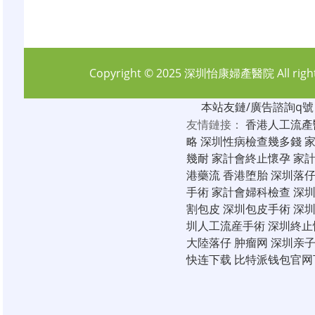
Copyright © 2025
深圳怡康婦產醫院
All rig
本站友鏈/廣告諮詢q號：6
友情鏈接：
香港人工流產
略
深圳性病檢查幾多錢
幾耐
家計會終止懷孕
家
港藥流
香港堕胎
深圳落
手術
家計會婦科檢查
深
割包皮
深圳包皮手術
深
圳人工流産手術
深圳終止
大陸落仔
肿瘤网
深圳亲
快连下载
比特派钱包官网