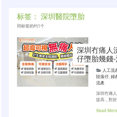
标签：
深圳醫院墮胎
同标签的约1个
深圳冇痛人
仔墮胎幾錢
人工流
陸落仔
,
婦
流產
深圳冇痛
提高，對
Read Mor