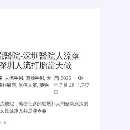
流醫院-深圳醫院人流落
-深圳人流打胎當天做
產
,
人流手術
,
墮胎手術
,
大
2025
產科醫院
,
無痛人流
,
藥物
年 7 月 28
1,747
日
人流醫院，隨着社會的發展和人們健康意識的
於女性健康尤其是涉��
e