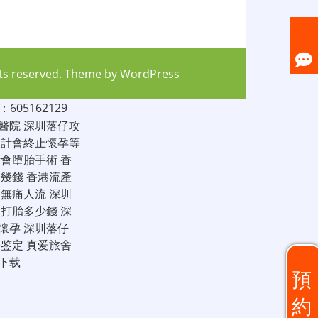
hts reserved. Theme by
WordPress
05162129
醫院
深圳落仔攻
家計會終止懷孕等
計會堕胎手術
香
仔幾錢
香港流產
圳無痛人流
深圳
圳打胎多少錢
深
懷孕
深圳落仔
子鉴定
真爱旅舍
下载
預
約