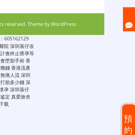
hts reserved. Theme by
WordPress
05162129
醫院
深圳落仔攻
家計會終止懷孕等
計會堕胎手術
香
仔幾錢
香港流產
圳無痛人流
深圳
圳打胎多少錢
深
懷孕
深圳落仔
子鉴定
真爱旅舍
下载
預
約