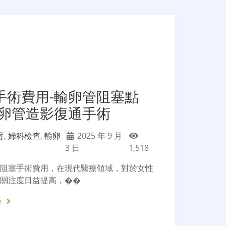
手術費用-輸卵管阻塞點
輸卵管造影復通手術
育
,
婦科檢查
,
輸卵
2025 年 9 月
3 日
1,518
管阻塞手術費用，在現代醫療領域，對於女性
的關注度日益提高，��
e