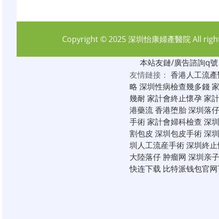
Copyright © 2025
深圳怡康婦產醫院
All rig
本站友鏈/廣告諮詢q號：6
友情鏈接：
香港人工流產
略
深圳性病檢查幾多錢
幾耐
家計會終止懷孕
家
港藥流
香港堕胎
深圳落
手術
家計會婦科檢查
深
割包皮
深圳包皮手術
深
圳人工流産手術
深圳終止
大陸落仔
肿瘤网
深圳亲
快连下载
比特派钱包官网