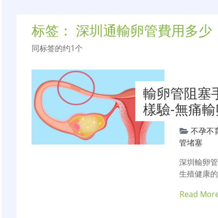
标签：
深圳通輸卵管費用多少
同标签的约1个
輸卵管阻塞
樣驗-無痛
不孕不
管堵塞
深圳輸卵
生殖健康
Read Mor