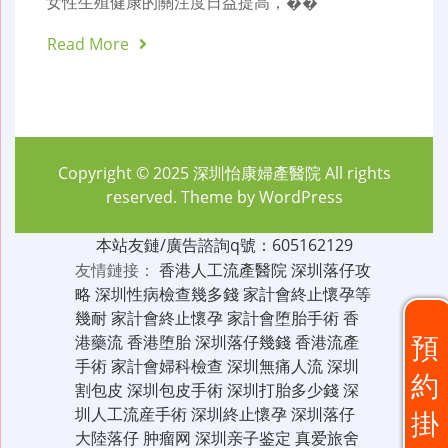
女性生殖健康的關注度日益提高，��
Read More
Copyright © 2025
深圳怡康婦產醫院
All rights
reserved. Theme by
WordPress
本站友鏈/廣告諮詢q號：605162129
友情鏈接：
香港人工流產醫院
深圳落仔攻
略
深圳性病檢查幾多錢
家計會終止懷孕等
幾耐
家計會終止懷孕
家計會堕胎手術
香
預
港藥流
香港堕胎
深圳落仔幾錢
香港流產
手術
家計會婦科檢查
深圳無痛人流
深圳
約
割包皮
深圳包皮手術
深圳打胎多少錢
深
圳人工流産手術
深圳終止懷孕
深圳落仔
掛
大陸落仔
肿瘤网
深圳亲子鉴定
真爱旅舍