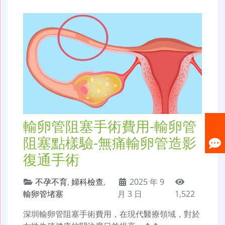
輸卵管阻塞手術費用-輸卵管
阻塞點樣驗-無痛輸卵管造影
復通手術
不孕不育
,
婦科檢查
,
2025 年 9
輸卵管堵塞
月 3 日
1,522
深圳輸卵管阻塞手術費用，在現代醫療領域，對於