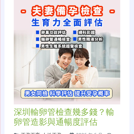
深圳輸卵管檢查幾多錢？輸
卵管造影與通暢度評估