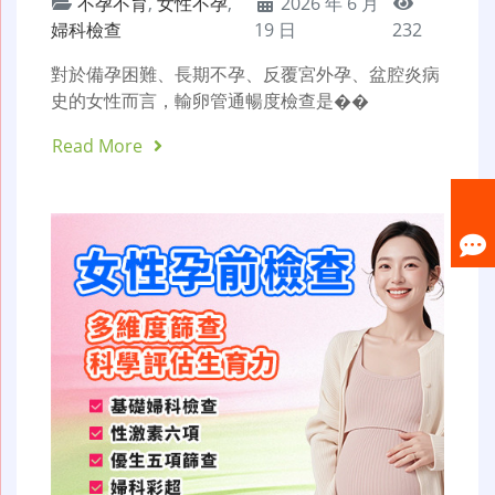
不孕不育
,
女性不孕
,
2026 年 6 月
婦科檢查
19 日
232
對於備孕困難、長期不孕、反覆宮外孕、盆腔炎病
史的女性而言，輸卵管通暢度檢查是��
Read More