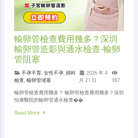
輸卵管檢查費用幾多？深圳
輸卵管造影與通水檢查-輸卵
管阻塞
不孕不育
,
女性不孕
,
婦科
2026 年 4
檢查
,
輸卵管堵塞
月 21 日
387
輸卵管檢查費用幾多？ 輸卵管檢查費用幾多？深圳
怡康醫院的輸卵管通水檢查��
Read More