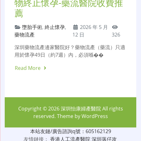
物終止懷孕-藥流醫院收費推
薦
墮胎手術
,
終止懷孕
,
2026 年 5 月
藥物流產
12 日
326
深圳藥物流產邊家醫院好？藥物流產（藥流）只適
用於懷孕49日（約7週）內，必須喺��
Read More
Copyright © 2026
深圳怡康婦產醫院
All rights
reserved. Theme by
WordPress
本站友鏈/廣告諮詢q號：605162129
友情鏈接：
香港人工流產醫院
深圳落仔攻