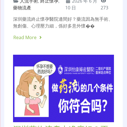
人流手術
,
終止懷孕
,
2026 年 6 月
藥物流產
10 日
273
深圳藥流終止懷孕醫院邊間好？藥流因為無手術、
無創傷、心理壓力細，係好多意外懷��
Read More