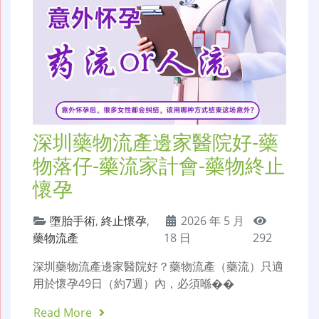
深圳藥物流產邊家醫院好-藥
物落仔-藥流家計會-藥物終止
懷孕
墮胎手術
,
終止懷孕
,
2026 年 5 月
藥物流產
18 日
292
深圳藥物流產邊家醫院好？藥物流產（藥流）只適
用於懷孕49日（約7週）內，必須喺��
Read More