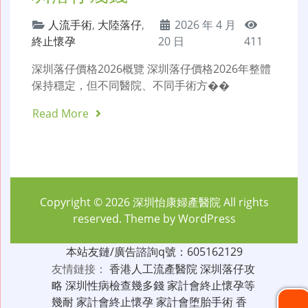
人流手術
,
大陸落仔
,
2026 年 4 月
終止懷孕
20 日
411
深圳落仔價格2026概覽 深圳落仔價格2026年整體
保持穩定，但不同醫院、不同手術方��
Read More
Copyright © 2026
深圳怡康婦產醫院
All rights
reserved. Theme by
WordPress
本站友鏈/廣告諮詢q號：605162129
友情鏈接：
香港人工流產醫院
深圳落仔攻
略
深圳性病檢查幾多錢
家計會終止懷孕等
幾耐
家計會終止懷孕
家計會堕胎手術
香