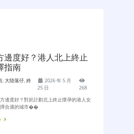
方邊度好？港人北上終止
擇指南
術
,
大陸落仔
,
終
2026 年 5 月
25 日
268
地方邊度好？對於計劃北上終止懷孕的港人女
選擇合適的城市��
e