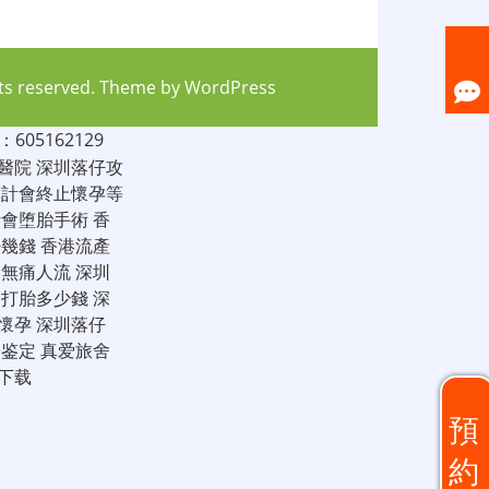
hts reserved. Theme by
WordPress
05162129
醫院
深圳落仔攻
家計會終止懷孕等
計會堕胎手術
香
仔幾錢
香港流產
圳無痛人流
深圳
圳打胎多少錢
深
懷孕
深圳落仔
子鉴定
真爱旅舍
下载
預
約