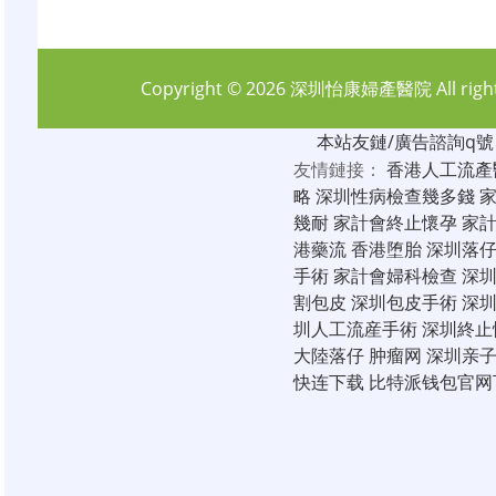
Copyright © 2026
深圳怡康婦產醫院
All rig
本站友鏈/廣告諮詢q號：6
友情鏈接：
香港人工流產
略
深圳性病檢查幾多錢
幾耐
家計會終止懷孕
家
港藥流
香港堕胎
深圳落
手術
家計會婦科檢查
深
割包皮
深圳包皮手術
深
圳人工流産手術
深圳終止
大陸落仔
肿瘤网
深圳亲
快连下载
比特派钱包官网