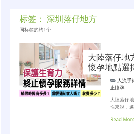
标签：
深圳落仔地方
同标签的约1个
大陸落仔地
懷孕地點選
人流手
止懷孕
大陸落仔
性來說，
Read Mor