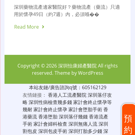
深圳藥物流產邊家醫院好？藥物流產（藥流）只適
用於懷孕49日（約7週）內，必須喺��
Read More
Copyright © 2026
深圳怡康婦產醫院
All rights
reserved. Theme by
WordPress
本站友鏈/廣告諮詢q號：605162129
友情鏈接：
香港人工流產醫院
深圳落仔攻
略
深圳性病檢查幾多錢
家計會終止懷孕等
幾耐
家計會終止懷孕
家計會堕胎手術
香
預
港藥流
香港堕胎
深圳落仔幾錢
香港流產
手術
家計會婦科檢查
深圳無痛人流
深圳
約
割包皮
深圳包皮手術
深圳打胎多少錢
深