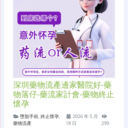
深圳藥物流產邊家醫院好-藥
物落仔-藥流家計會-藥物終止
懷孕
墮胎手術
,
終止懷孕
,
2026 年 5 月
藥物流產
18 日
290