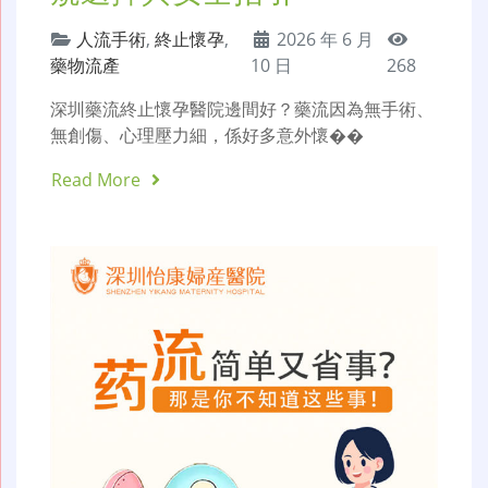
人流手術
,
終止懷孕
,
2026 年 6 月
藥物流產
10 日
268
深圳藥流終止懷孕醫院邊間好？藥流因為無手術、
無創傷、心理壓力細，係好多意外懷��
Read More