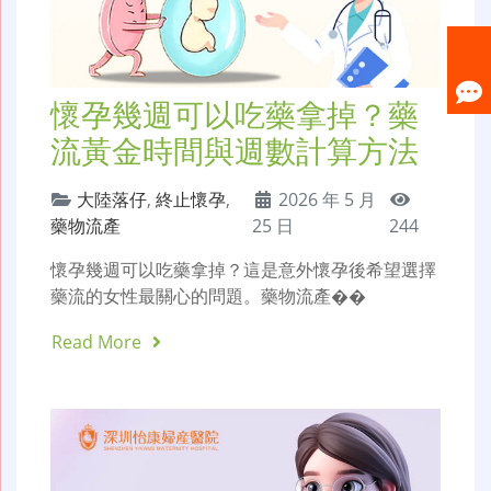
懷孕幾週可以吃藥拿掉？藥
流黃金時間與週數計算方法
大陸落仔
,
終止懷孕
,
2026 年 5 月
藥物流產
25 日
244
懷孕幾週可以吃藥拿掉？這是意外懷孕後希望選擇
藥流的女性最關心的問題。藥物流產��
Read More