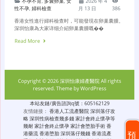
不孕不育
,
多囊卵巢
,
女
2026 年 4
性不孕
,
婦科檢查
月 13 日
386
香港女性進行婦科檢查时，可能發現在卵巢囊腫。
深圳怡康為大家详细介紹卵巢囊腫嘅��
Read More
Copyright © 2026
深圳怡康婦產醫院
All rights
reserved. Theme by
WordPress
本站友鏈/廣告諮詢q號：605162129
友情鏈接：
香港人工流產醫院
深圳落仔攻
略
深圳性病檢查幾多錢
家計會終止懷孕等
幾耐
家計會終止懷孕
家計會堕胎手術
香
預
港藥流
香港堕胎
深圳落仔幾錢
香港流產