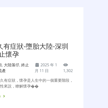
久有症狀-墮胎大陸-深圳
終止懷孕
術
,
大陸落仔
,
終止
2025 年 1
流產
月 11 日
1,302
多久有症狀，懷孕是人生中的一個重要階段，
女性來説，瞭解懷孕��
e