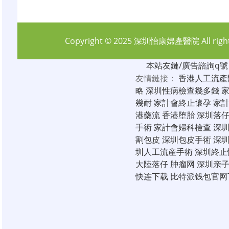
Copyright © 2025
深圳怡康婦產醫院
All rig
本站友鏈/廣告諮詢q號：6
友情鏈接：
香港人工流產
略
深圳性病檢查幾多錢
幾耐
家計會終止懷孕
家
港藥流
香港堕胎
深圳落
手術
家計會婦科檢查
深
割包皮
深圳包皮手術
深
圳人工流産手術
深圳終止
大陸落仔
肿瘤网
深圳亲
快连下载
比特派钱包官网