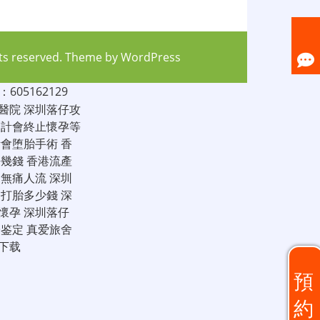
hts reserved. Theme by
WordPress
05162129
醫院
深圳落仔攻
家計會終止懷孕等
計會堕胎手術
香
仔幾錢
香港流產
圳無痛人流
深圳
圳打胎多少錢
深
懷孕
深圳落仔
子鉴定
真爱旅舍
下载
預
約