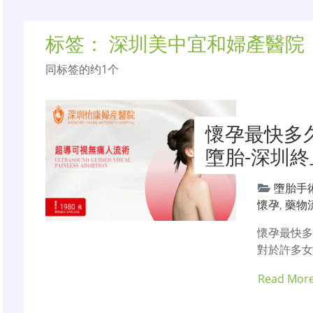
标签：
深圳美中宜和婦產醫院
同标签的约1个
懷孕最快多
墮胎-深圳
墮胎手
懷孕
,
藥物
懷孕最快
對於許多
Read Mor