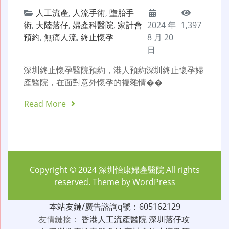
人工流產
,
人流手術
,
墮胎手
術
,
大陸落仔
,
婦產科醫院
,
家計會
2024 年
1,397
預約
,
無痛人流
,
終止懷孕
8 月 20
日
深圳終止懷孕醫院預約，港人預約深圳終止懷孕婦
產醫院，在面對意外懷孕的複雜情��
Read More
Copyright © 2024
深圳怡康婦產醫院
All rights
reserved. Theme by
WordPress
本站友鏈/廣告諮詢q號：605162129
友情鏈接：
香港人工流產醫院
深圳落仔攻