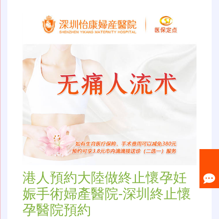
港人預約大陸做終止懷孕妊
娠手術婦產醫院-深圳終止懷
孕醫院預約