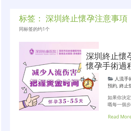
标签：
深圳終止懷孕注意事項
同标签的约1个
深圳終止懷
懷孕手術過
人流手
預約
,
終止
如果你決
嘅每一個
Read Mor