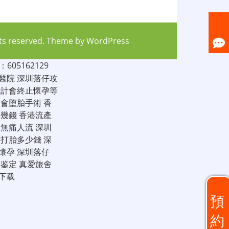
hts reserved. Theme by
WordPress
05162129
醫院
深圳落仔攻
家計會終止懷孕等
計會堕胎手術
香
仔幾錢
香港流產
圳無痛人流
深圳
圳打胎多少錢
深
懷孕
深圳落仔
子鉴定
真爱旅舍
下载
預
約