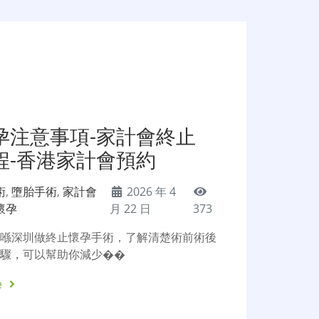
孕注意事項-家計會終止
程-香港家計會預約
術
,
墮胎手術
,
家計會
2026 年 4
懷孕
月 22 日
373
定喺深圳做終止懷孕手術，了解清楚術前術後
步驟，可以幫助你減少��
e