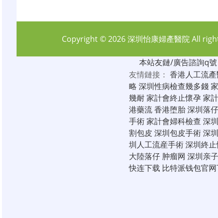
Copyright © 2026
深圳怡康婦產醫院
All rig
本站友鏈/廣告諮詢q號：6
友情鏈接：
香港人工流產
略
深圳性病檢查幾多錢
幾耐
家計會終止懷孕
家
港藥流
香港堕胎
深圳落
手術
家計會婦科檢查
深
割包皮
深圳包皮手術
深
圳人工流産手術
深圳終止
大陸落仔
肿瘤网
深圳亲
快连下载
比特派钱包官网