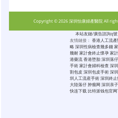
Copyright © 2026
深圳怡康婦產醫院
All rig
本站友鏈/廣告諮詢q號：6
友情鏈接：
香港人工流產
略
深圳性病檢查幾多錢
幾耐
家計會終止懷孕
家
港藥流
香港堕胎
深圳落
手術
家計會婦科檢查
深
割包皮
深圳包皮手術
深
圳人工流産手術
深圳終止
大陸落仔
肿瘤网
深圳亲
快连下载
比特派钱包官网