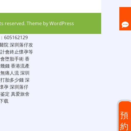
hts reserved. Theme by
WordPress
05162129
醫院
深圳落仔攻
家計會終止懷孕等
計會堕胎手術
香
仔幾錢
香港流產
圳無痛人流
深圳
圳打胎多少錢
深
懷孕
深圳落仔
子鉴定
真爱旅舍
下载
預
約