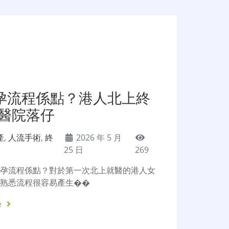
孕流程係點？港人北上終
家醫院落仔
產
,
人流手術
,
終
2026 年 5 月
25 日
269
懷孕流程係點？對於第一次北上就醫的港人女
不熟悉流程很容易產生��
e