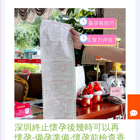
深圳終止懷孕後幾時可以再
懷孕-備孕準備-懷孕前檢查香