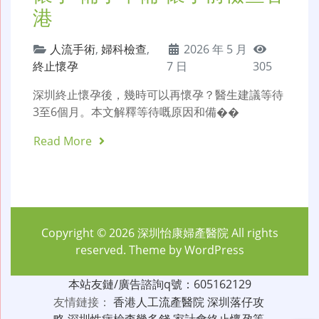
港
人流手術
,
婦科檢查
,
2026 年 5 月
終止懷孕
7 日
305
深圳終止懷孕後，幾時可以再懷孕？醫生建議等待
3至6個月。本文解釋等待嘅原因和備��
Read More
Copyright © 2026
深圳怡康婦產醫院
All rights
reserved. Theme by
WordPress
本站友鏈/廣告諮詢q號：605162129
友情鏈接：
香港人工流產醫院
深圳落仔攻