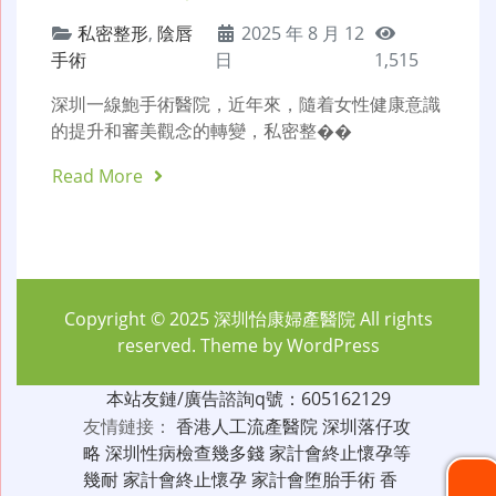
私密整形
,
陰唇
2025 年 8 月 12
手術
日
1,515
深圳一線鮑手術醫院，近年來，隨着女性健康意識
的提升和審美觀念的轉變，私密整��
Read More
Copyright © 2025
深圳怡康婦產醫院
All rights
reserved. Theme by
WordPress
本站友鏈/廣告諮詢q號：605162129
友情鏈接：
香港人工流產醫院
深圳落仔攻
略
深圳性病檢查幾多錢
家計會終止懷孕等
幾耐
家計會終止懷孕
家計會堕胎手術
香