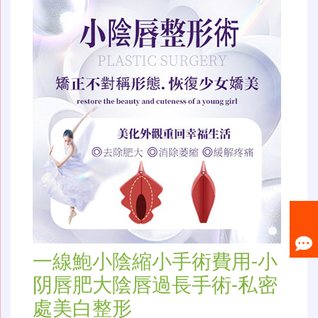
一線鮑小陰縮小手術費用-小
阴唇肥大陰唇過長手術-私密
處美白整形