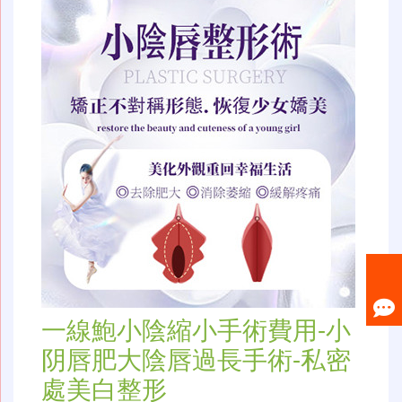
一線鮑小陰縮小手術費用-小
阴唇肥大陰唇過長手術-私密
處美白整形