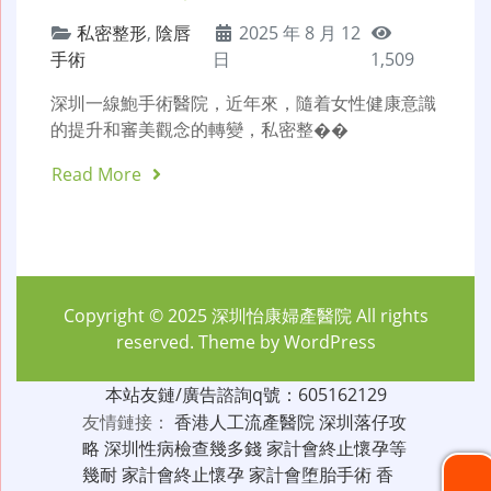
私密整形
,
陰唇
2025 年 8 月 12
手術
日
1,509
深圳一線鮑手術醫院，近年來，隨着女性健康意識
的提升和審美觀念的轉變，私密整��
Read More
Copyright © 2025
深圳怡康婦產醫院
All rights
reserved. Theme by
WordPress
本站友鏈/廣告諮詢q號：605162129
友情鏈接：
香港人工流產醫院
深圳落仔攻
略
深圳性病檢查幾多錢
家計會終止懷孕等
幾耐
家計會終止懷孕
家計會堕胎手術
香