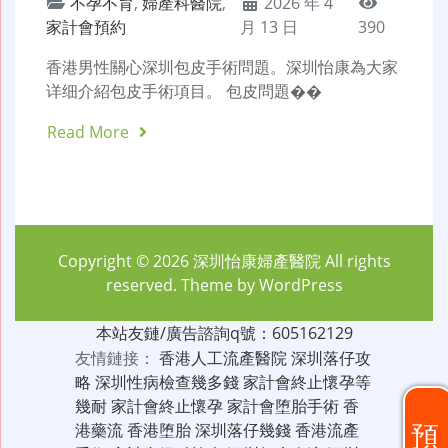
不孕不育
,
婦產科醫院
,
2026 年 4
家計會預約
月 13 日
390
香港男性關心深圳包皮手術問題。深圳怡康為大家
详细介紹包皮手術項目。 包皮問題��
Read More
Copyright © 2026
深圳怡康婦產醫院
All rights
reserved. Theme by
WordPress
本站友鏈/廣告諮詢q號：605162129
友情鏈接：
香港人工流產醫院
深圳落仔攻
略
深圳性病檢查幾多錢
家計會終止懷孕等
幾耐
家計會終止懷孕
家計會堕胎手術
香
預
港藥流
香港堕胎
深圳落仔幾錢
香港流產