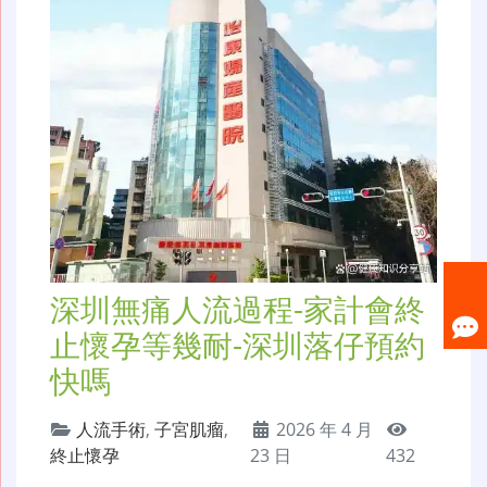
深圳無痛人流過程-家計會終
止懷孕等幾耐-深圳落仔預約
快嗎
人流手術
,
子宮肌瘤
,
2026 年 4 月
終止懷孕
23 日
432