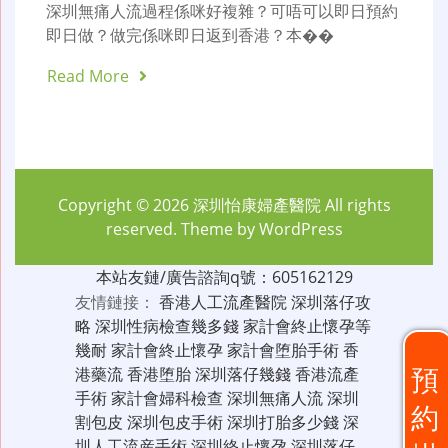
深圳無痛人流過程係咪好複雜？可唔可以即日預約
即日做？做完係咪即日返到香港？本��
Read More
Copyright © 2026
深圳怡康婦產醫院
All rights
reserved. Theme by
WordPress
本站友鏈/廣告諮詢q號：605162129
友情鏈接：
香港人工流產醫院
深圳落仔攻
略
深圳性病檢查幾多錢
家計會終止懷孕等
幾耐
家計會終止懷孕
家計會堕胎手術
香
預
港藥流
香港堕胎
深圳落仔幾錢
香港流產
手術
家計會婦科檢查
深圳無痛人流
深圳
約
割包皮
深圳包皮手術
深圳打胎多少錢
深
圳人工流産手術
深圳終止懷孕
深圳落仔