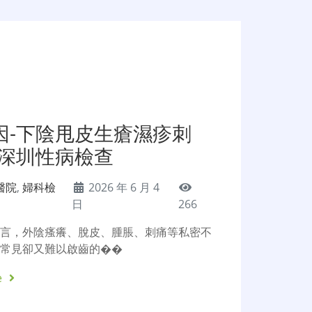
因-下陰甩皮生瘡濕疹刺
-深圳性病檢查
醫院
,
婦科檢
2026 年 6 月 4
日
266
而言，外陰瘙癢、脫皮、腫脹、刺痛等私密不
分常見卻又難以啟齒的��
e