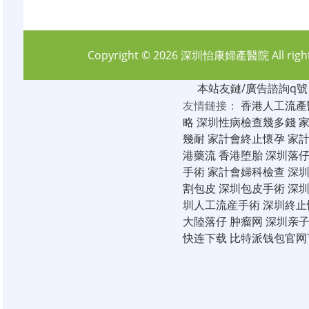
Copyright © 2026
深圳怡康婦產醫院
All rig
本站友鏈/廣告諮詢q號：6
友情鏈接：
香港人工流產
略
深圳性病檢查幾多錢
幾耐
家計會終止懷孕
家
港藥流
香港堕胎
深圳落
手術
家計會婦科檢查
深
割包皮
深圳包皮手術
深
圳人工流産手術
深圳終止
大陸落仔
肿瘤网
深圳亲
快连下载
比特派钱包官网