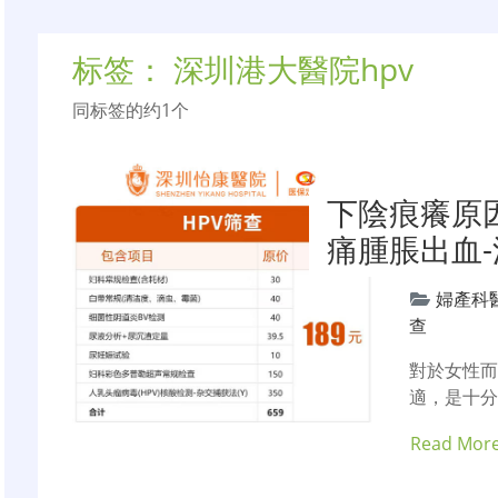
标签：
深圳港大醫院hpv
同标签的约1个
下陰痕癢原
痛腫脹出血
婦產科
查
對於女性
適，是十
Read Mor