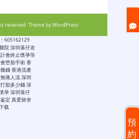
hts reserved. Theme by
WordPress
05162129
醫院
深圳落仔攻
家計會終止懷孕等
計會堕胎手術
香
仔幾錢
香港流產
圳無痛人流
深圳
圳打胎多少錢
深
懷孕
深圳落仔
子鉴定
真爱旅舍
下载
預
約