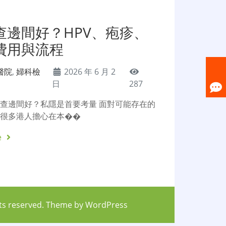
查邊間好？HPV、疱疹、
費用與流程
醫院
,
婦科檢
2026 年 6 月 2
日
287
查邊間好？私隱是首要考量 面對可能存在的
，很多港人擔心在本��
e
hts reserved. Theme by
WordPress