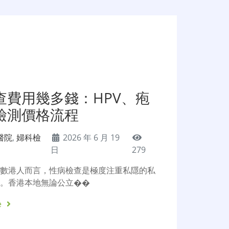
查費用幾多錢：HPV、疱
檢測價格流程
醫院
,
婦科檢
2026 年 6 月 19
日
279
多數港人而言，性病檢查是極度注重私隱的私
目。香港本地無論公立��
e