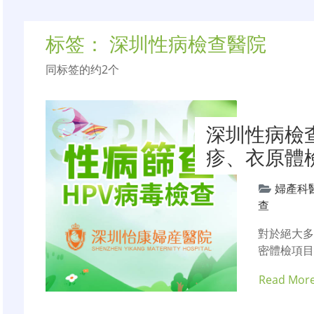
标签：
深圳性病檢查醫院
同标签的约2个
深圳性病檢
疹、衣原體
婦產科
查
對於絕大
密體檢項
Read Mor