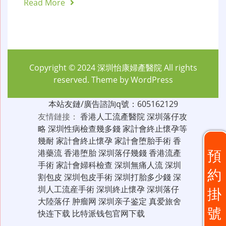
Read More
Copyright © 2024
深圳怡康婦產醫院
All rights
reserved. Theme by
WordPress
本站友鏈/廣告諮詢q號：605162129
友情鏈接：
香港人工流產醫院
深圳落仔攻
略
深圳性病檢查幾多錢
家計會終止懷孕等
幾耐
家計會終止懷孕
家計會堕胎手術
香
預
港藥流
香港堕胎
深圳落仔幾錢
香港流產
手術
家計會婦科檢查
深圳無痛人流
深圳
約
割包皮
深圳包皮手術
深圳打胎多少錢
深
圳人工流産手術
深圳終止懷孕
深圳落仔
掛
大陸落仔
肿瘤网
深圳亲子鉴定
真爱旅舍
號
快连下载
比特派钱包官网下载