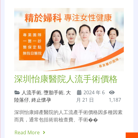
深圳怡康醫院人流手術價格
人流手術
,
墮胎手術
,
大
2024 年 6
陸落仔
,
終止懷孕
月 21 日
1,187
深圳怡康婦產醫院的人工流產手術價格因多種因素
而異，通常包括術前檢查費、手術��
Read More