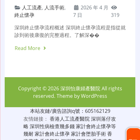
人工流產
,
人流手術
,
2026 年 4 月
終止懷孕
7 日
319
深圳終止懷孕流程概述 深圳終止懷孕流程是指從就
診到術後康復的完整過程。了解深��
Read More
Copyright © 2026
深圳怡康婦產醫院
All rights
reserved. Theme by
WordPress
本站友鏈/廣告諮詢q號：605162129
友情鏈接：
香港人工流產醫院
深圳落仔攻
略
深圳性病檢查幾多錢
家計會終止懷孕等
幾耐
家計會終止懷孕
家計會堕胎手術
香