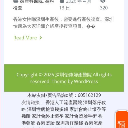
婦產科醫院
,
婦科
2026 年 4 月
檢查
13 日
320
香港女性喺深圳生產後，需要進行產後複查。深圳
怡康為大家详细介紹產後複查項目。��
Read More
Copyright © 2026
深圳怡康婦產醫院
All rights
reserved. Theme by
WordPress
本站友鏈/廣告諮詢q號：605162129
友情鏈接：
香港人工流產醫院
深圳落仔攻
略
深圳性病檢查幾多錢
家計會終止懷孕等
幾耐
家計會終止懷孕
家計會堕胎手術
香
預
港藥流
香港堕胎
深圳落仔幾錢
香港流產