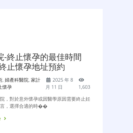
院-終止懷孕的最佳時間
會終止懷孕地址預約
術
,
婦產科醫院
,
家計
2025 年 8
止懷孕
月 11 日
1,603
醫院，對於意外懷孕或因醫學原因需要終止妊
而言，選擇合適的時��
e