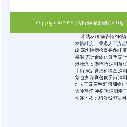
Copyright © 2025
深圳怡康婦產醫院
All rig
本站友鏈/廣告諮詢q號：6
友情鏈接：
香港人工流產
略
深圳性病檢查幾多錢
幾耐
家計會終止懷孕
家
港藥流
香港堕胎
深圳落
手術
家計會婦科檢查
深
割包皮
深圳包皮手術
深
圳人工流産手術
深圳終止
大陸落仔
肿瘤网
深圳亲
快连下载
比特派钱包官网