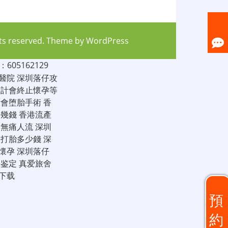
hts reserved. Theme by
WordPress
05162129
醫院
深圳落仔攻
家計會終止懷孕等
計會堕胎手術
香
仔幾錢
香港流產
圳無痛人流
深圳
圳打胎多少錢
深
懷孕
深圳落仔
子鉴定
真爱旅舍
下载
預
約