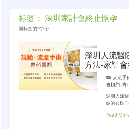
标签：
深圳家計會終止懷孕
同标签的约1个
深圳人流醫
方法-家計
人流手
會預約
,
終
深圳人流
娠的女性
Read Mor