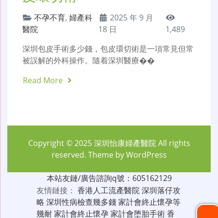
不孕不育
,
婦產科
2025 年 9 月
醫院
18 日
1,489
深圳包皮手術多少錢，包皮環切術是一項常見但常
被誤解的外科操作。隨着深圳醫療��
Read More
Copyright © 2025
深圳怡康婦產醫院
All rights
reserved. Theme by
WordPress
本站友鏈/廣告諮詢q號：605162129
友情鏈接：
香港人工流產醫院
深圳落仔攻
略
深圳性病檢查幾多錢
家計會終止懷孕等
幾耐
家計會終止懷孕
家計會堕胎手術
香